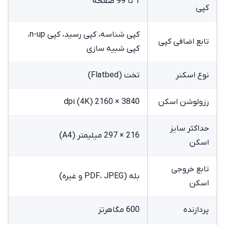
1 تا 99 صفحه
کپی
کپی شناسه، کپی رسید، کپی n-up،
تابع اضافی کپی
کپی شبیه سازی
نوع اسکنر
تخت (Flatbed)
رزولوشن اسکن
3840 × 2160 dpi (4K)
حداکثر سایز
216 × 297 میلیمتر (A4)
اسکن
تابع خروجی
بله (PDF، JPEG و غیره)
اسکن
پردازنده
600 مگاهرتز