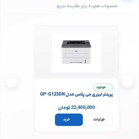
موجود
پرینتر لیزری جی پلاس مدل GP-G123DN
22,400,000 تومان
جزئیات
خرید