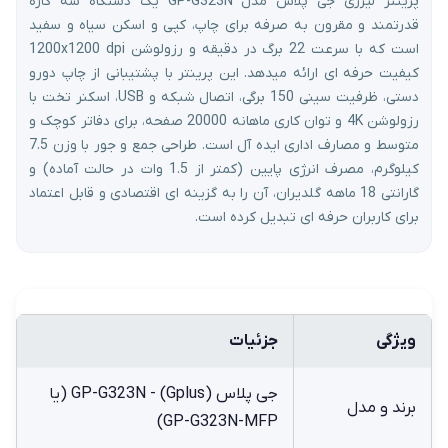
پرینتر لیزری جی پلاس مدل GP-G323N یک دستگاه سه کاره
قدرتمند و مقرون به صرفه برای چاپ، کپی و اسکن سیاه و سفید
است که با سرعت 22 برگ در دقیقه و رزولوشن 1200x1200 dpi
کیفیت حرفه ای ارائه میدهد. این پرینتر با پشتیبانی از چاپ دورو
دستی، ظرفیت سینی 150 برگی، اتصال شبکه و USB، اسکنر تخت با
رزولوشن 4K و توان کاری ماهانه 20000 صفحه، برای دفاتر کوچک و
متوسط و مصارف اداری ایده آل است. طراحی جمع و جور با وزن 7.5
کیلوگرم، مصرف انرژی پایین (کمتر از 1.5 وات در حالت آماده) و
گارانتی 18 ماهه گلدیران، آن را به گزینه ای اقتصادی و قابل اعتماد
برای کاربران حرفه ای تبدیل کرده است.
ویژگی
جزئیات
جی پلاس (Gplus) - GP-G323N (یا
برند و مدل
GP-G323N-MFP)