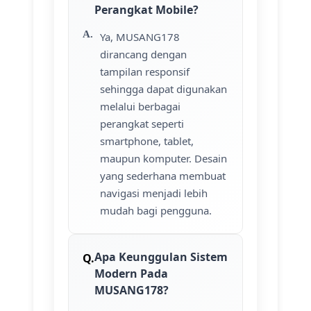
Perangkat Mobile?
Ya, MUSANG178
dirancang dengan
tampilan responsif
sehingga dapat digunakan
melalui berbagai
perangkat seperti
smartphone, tablet,
maupun komputer. Desain
yang sederhana membuat
navigasi menjadi lebih
mudah bagi pengguna.
Apa Keunggulan Sistem
Modern Pada
MUSANG178?