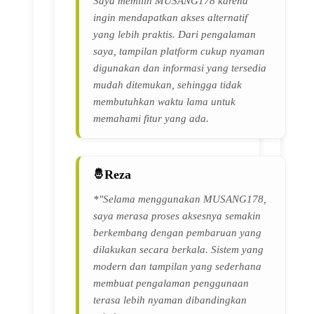
Saya memilih MUSANG178 karena
ingin mendapatkan akses alternatif
yang lebih praktis. Dari pengalaman
saya, tampilan platform cukup nyaman
digunakan dan informasi yang tersedia
mudah ditemukan, sehingga tidak
membutuhkan waktu lama untuk
memahami fitur yang ada.
Reza
*"Selama menggunakan MUSANG178,
saya merasa proses aksesnya semakin
berkembang dengan pembaruan yang
dilakukan secara berkala. Sistem yang
modern dan tampilan yang sederhana
membuat pengalaman penggunaan
terasa lebih nyaman dibandingkan