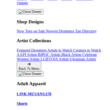
vintage
Shop Designs
New Tees on Sale
Newest Designers
Tag Directory
Artist Collections
Featured Designers
Artists to Watch
Creators to Watch
AAPI Artists
BIPOC Artists
Black Artists
Celebrate
Women Artists
LGBTQIA Artists
Ukrainian Artists
Back To Menu
Adult Apparel
LINK MUSANG178
Shorts