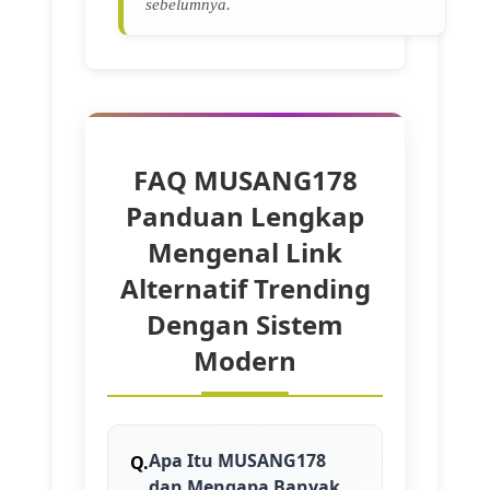
sebelumnya.
FAQ MUSANG178
Panduan Lengkap
Mengenal Link
Alternatif Trending
Dengan Sistem
Modern
Apa Itu MUSANG178
dan Mengapa Banyak