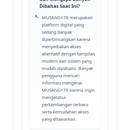
Dibahas Saat Ini?
MUSANG178 merupakan
platform digital yang
sedang banyak
diperbincangkan karena
menyediakan akses
alternatif dengan tampilan
modern dan sistem yang
mudah dipahami. Banyak
pengguna mencari
informasi mengenai
MUSANG178 karena ingin
mengetahui
perkembangan terbaru
serta kemudahan akses
yang ditawarkan.