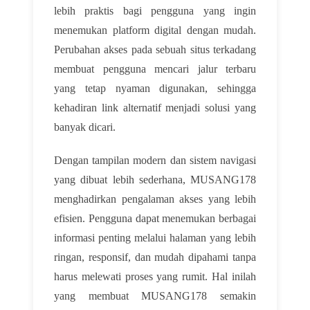
lebih praktis bagi pengguna yang ingin
menemukan platform digital dengan mudah.
Perubahan akses pada sebuah situs terkadang
membuat pengguna mencari jalur terbaru
yang tetap nyaman digunakan, sehingga
kehadiran link alternatif menjadi solusi yang
banyak dicari.
Dengan tampilan modern dan sistem navigasi
yang dibuat lebih sederhana, MUSANG178
menghadirkan pengalaman akses yang lebih
efisien. Pengguna dapat menemukan berbagai
informasi penting melalui halaman yang lebih
ringan, responsif, dan mudah dipahami tanpa
harus melewati proses yang rumit. Hal inilah
yang membuat MUSANG178 semakin