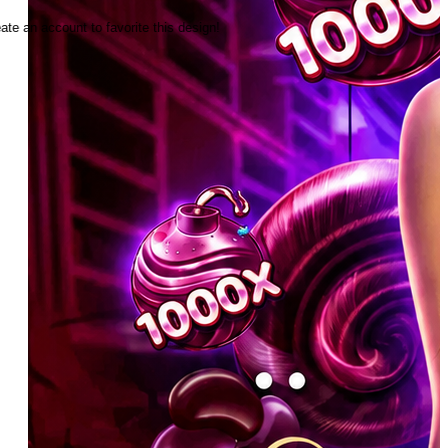
ate an account to favorite this design!