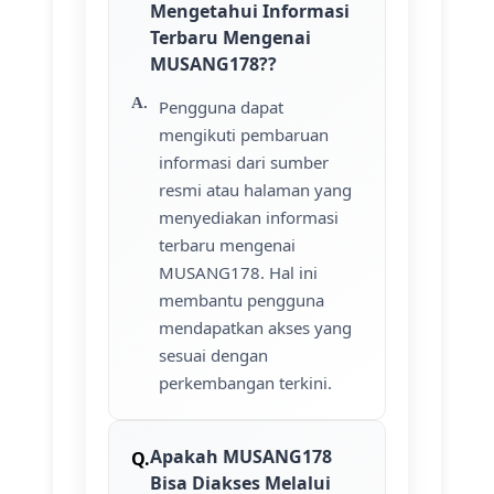
Mengetahui Informasi
Terbaru Mengenai
MUSANG178??
Pengguna dapat
mengikuti pembaruan
informasi dari sumber
resmi atau halaman yang
menyediakan informasi
terbaru mengenai
MUSANG178. Hal ini
membantu pengguna
mendapatkan akses yang
sesuai dengan
perkembangan terkini.
Apakah MUSANG178
Bisa Diakses Melalui