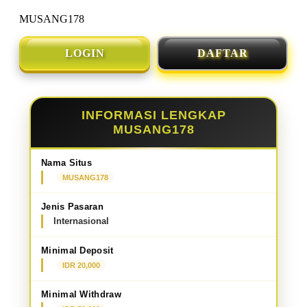
MUSANG178
LOGIN
DAFTAR
INFORMASI LENGKAP
MUSANG178
Nama Situs
MUSANG178
Jenis Pasaran
Internasional
Minimal Deposit
IDR 20,000
Minimal Withdraw