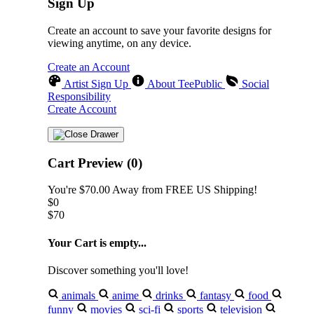
Sign Up
Create an account to save your favorite designs for
viewing anytime, on any device.
Create an Account
Artist Sign Up
About TeePublic
Social
Responsibility
Create Account
Cart Preview (0)
You're
$70.00
Away from
FREE US Shipping!
$0
$70
Your Cart is empty...
Discover something you'll love!
animals
anime
drinks
fantasy
food
funny
movies
sci-fi
sports
television