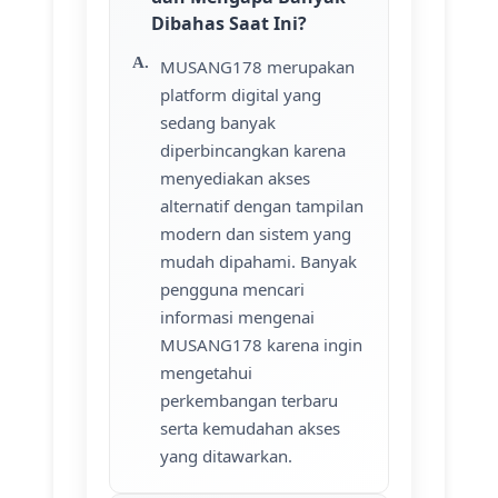
Dibahas Saat Ini?
MUSANG178 merupakan
platform digital yang
sedang banyak
diperbincangkan karena
menyediakan akses
alternatif dengan tampilan
modern dan sistem yang
mudah dipahami. Banyak
pengguna mencari
informasi mengenai
MUSANG178 karena ingin
mengetahui
perkembangan terbaru
serta kemudahan akses
yang ditawarkan.