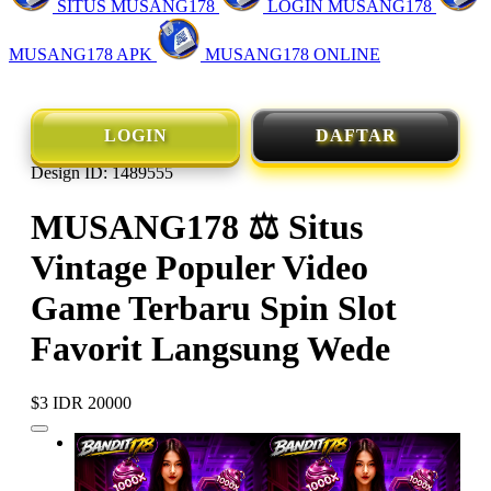
SITUS MUSANG178
LOGIN MUSANG178
MUSANG178 APK
MUSANG178 ONLINE
LOGIN
DAFTAR
Design ID: 1489555
MUSANG178 ⚖️ Situs
Vintage Populer Video
Game Terbaru Spin Slot
Favorit Langsung Wede
$3
IDR 20000