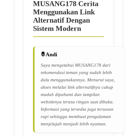
MUSANG178 Cerita
Menggunakan Link
Alternatif Dengan
Sistem Modern
Andi
Saya mengetahui MUSANG178 dari
rekomendasi teman yang sudah lebih
dulu menggunakannya. Menurut saya,
akses melalui link alternatifnya cukup
mudah dipahami dan tampilan
websitenya terasa ringan saat dibuka.
Informasi yang tersedia juga tersusun
rapi sehingga membuat pengalaman
menjelajah menjadi lebih nyaman.