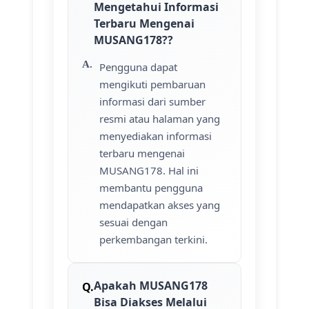
Mengetahui Informasi
Terbaru Mengenai
MUSANG178??
Pengguna dapat
mengikuti pembaruan
informasi dari sumber
resmi atau halaman yang
menyediakan informasi
terbaru mengenai
MUSANG178. Hal ini
membantu pengguna
mendapatkan akses yang
sesuai dengan
perkembangan terkini.
Apakah MUSANG178
Bisa Diakses Melalui