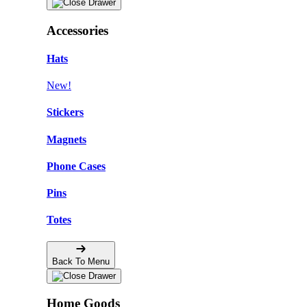
Accessories
Hats
New!
Stickers
Magnets
Phone Cases
Pins
Totes
Back To Menu
Home Goods