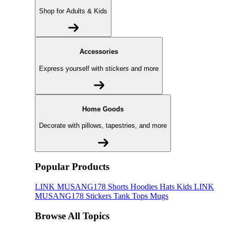
Shop for Adults & Kids
Accessories
Express yourself with stickers and more
Home Goods
Decorate with pillows, tapestries, and more
Popular Products
LINK MUSANG178
Shorts
Hoodies
Hats
Kids LINK
MUSANG178
Stickers
Tank Tops
Mugs
Browse All Topics