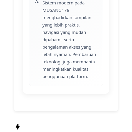
Sistem modern pada
MUSANG178
menghadirkan tampilan
yang lebih praktis,
navigasi yang mudah
dipahami, serta
pengalaman akses yang
lebih nyaman. Pembaruan
teknologi juga membantu
meningkatkan kualitas
penggunaan platform.