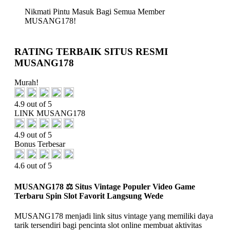
Nikmati
Pintu Masuk
Bagi Semua Member
MUSANG178!
RATING TERBAIK SITUS RESMI
MUSANG178
Murah!
4.9 out of 5
LINK MUSANG178
4.9 out of 5
Bonus Terbesar
4.6 out of 5
MUSANG178 ⚖️ Situs Vintage Populer Video Game
Terbaru Spin Slot Favorit Langsung Wede
MUSANG178 menjadi link situs vintage yang memiliki daya
tarik tersendiri bagi pencinta slot online membuat aktivitas