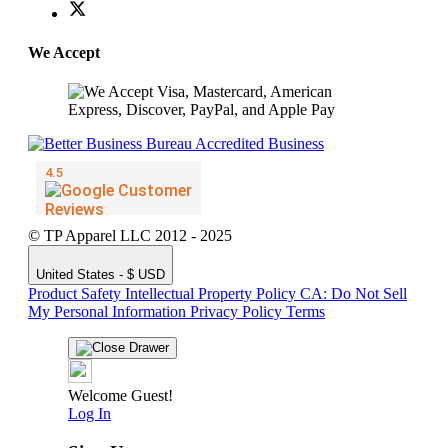
We Accept
© TP Apparel LLC 2012 - 2025
United States - $ USD
Product Safety
Intellectual Property Policy
CA: Do Not Sell
My Personal Information
Privacy Policy
Terms
Welcome Guest!
Log In