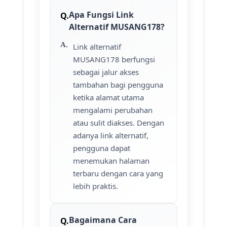
Apa Fungsi Link
Alternatif MUSANG178?
Link alternatif
MUSANG178 berfungsi
sebagai jalur akses
tambahan bagi pengguna
ketika alamat utama
mengalami perubahan
atau sulit diakses. Dengan
adanya link alternatif,
pengguna dapat
menemukan halaman
terbaru dengan cara yang
lebih praktis.
Bagaimana Cara