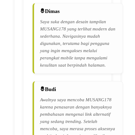
Dimas
Saya suka dengan desain tampilan
MUSANG178 yang terlihat modern dan
sederhana. Navigasinya mudah
digunakan, terutama bagi pengguna
yang ingin mengakses melalui
perangkat mobile tanpa mengalami
kesulitan saat berpindah halaman.
Budi
Awalnya saya mencoba MUSANG178
karena penasaran dengan banyaknya
pembahasan mengenai link alternatif
yang sedang trending. Setelah
mencoba, saya merasa proses aksesnya