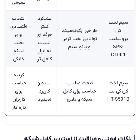
عمومی
عملکرد
انتخاب
سیم لخت‌
کمتر
اقتصادی
کن
طراحی ارگونومیک،
حرفه ‌ای
برای
پروسکیت
توانایی لخت کردن
نسبت
نصب
8PK-
و پانچ سیم
به ابزار
شبکه
CT001
کامل ‌تر
خانگی
گزینه
سیم لخت‌
قیمت مناسب،
ساده و
مناسب
کن کی نت
مناسب برای کابل
کاربرد
برای
HT-S501B
شبکه و تلفن
محدود
کاربران
تازه ‌کار
نکات ایمنی و مراقبت از استریپر کابل شبکه