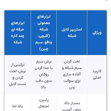
ابزارهای
معمولی
ابزارهای
استریپر کابل
شبکه
حرفه ‌ای
ویژگی
شبکه
(قیچی،
چند کاره
چاقو، سیم
شبکه
چین)
لخت کردن
برش سیم
ترکیبی از
سیم شبکه و
یا جدا کردن
کاربرد
برش، لخت
آماده سازی
روکش
اصلی
کردن و
برای سوکت
بدون دقت
تست کابل
زدن
بالا
پایین،
بسیار بالا،
احتمال
بالا، اما
بدون آسیب