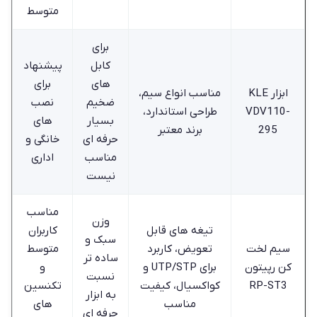
متوسط
برای
کابل
پیشنهاد
‌های
برای
ابزار KLE
مناسب انواع سیم،
ضخیم
نصب‌
VDV110-
طراحی استاندارد،
بسیار
های
295
برند معتبر
حرفه ‌ای
خانگی و
مناسب
اداری
نیست
مناسب
وزن
تیغه ‌های قابل
کاربران
سبک و
سیم لخت‌
تعویض، کاربرد
متوسط
ساده ‌تر
کن رپیتون
برای UTP/STP و
و
نسبت
RP-ST3
کواکسیال، کیفیت
تکنسین
به ابزار
مناسب
‌های
حرفه‌ ای