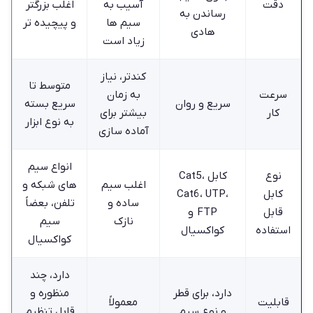
دقت
آسیب به
اغلب بزرگتر
رساندن به
سیم ها
و پیچیده‌ تر
هادی
زیاد است
کندتر، نیاز
متوسط تا
سرعت
به زمان
سریع و روان
سریع بسته
کار
بیشتر برای
به نوع ابزار
آماده سازی
انواع سیم
نوع
کابل Cat5،
اغلب سیم
های شبکه و
کابل
Cat6، UTP،
ساده و
تلفن، بعضاً
قابل
FTP و
نازک
سیم
استفاده
کواکسیال
کواکسیال
دارد، چند
دارد، برای قطر
منظوره و
قابلیت
معمولاً
و نوع سیم
قابل تنظیم