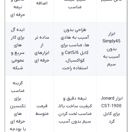
اضافه
مناسب
نیمه‌
حرفه‌ ای
طراحی بدون
ایده‌ آل
ابزار
آسیب به هادی‌
ساده‌ تر
برای کار
Simply45
ها، مناسب برای
از
های
بدون
کابل Cat5/6 و
ابزارهای
سریع و
آسیب به
کواکسیال،
حرفه‌ ای
عمومی
سیم
استفاده راحت
شبکه
گزینه
مناسب
ابزار Jonard
تیغه دقیق و
برای
CST-1900
کیفیت ساخت بالا،
قیمت
تکنسین
برای کابل
مناسب لخت کردن
متوسط
‌های
گرد
سیم بدون آسیب
حرفه ‌ای
با بودجه