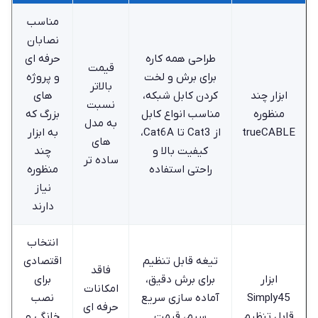
مناسب
نصابان
طراحی همه‌ کاره
حرفه ‌ای
قیمت
برای برش و لخت
و پروژه‌
بالاتر
ابزار چند
کردن کابل شبکه،
های
نسبت
منظوره
مناسب انواع کابل
بزرگ که
به مدل
trueCABLE
از Cat3 تا Cat6A،
به ابزار
‌های
کیفیت بالا و
چند
ساده ‌تر
راحتی استفاده
منظوره
نیاز
دارند
انتخاب
تیغه قابل تنظیم
اقتصادی
فاقد
ابزار
برای برش دقیق،
برای
امکانات
Simply45
آماده‌ سازی سریع
نصب
حرفه‌ ای
قابل تنظیم
سیم، قیمت
خانگی و