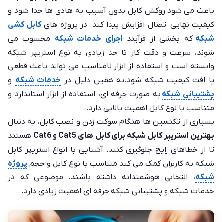
باعث می شود روکش کابل بدون آسیب به هادی ها جدا شود و
کیفیت نهایی اتصال افزایش پیدا کند. در پروژه های
کابل کشی
شبکه
که بخشی از فرآیند
اجرای خدمات شبکه
محسوب می
شوند، سرعت و دقت کار تا حد زیادی به نوع استریپر شبکه
وابسته است و استفاده از ابزار نامناسب می تواند باعث قطعی
یا افت کیفیت شبکه شود.به همین دلیل در
خدمات شبکه
و
پشتیبانی شبکه
به صورت حرفه ای، استفاده از ابزار استاندارد و
متناسب با نوع کابل اهمیت بالایی دارد.
بسیاری از تکنسین ها هنگام سوکت زدن و نصب کابل، به دنبال
بهترین استریپر کابل شبکه برای کابل های Cat5 و Cat6
هستند
تا از خطاهای رایج جلوگیری کنند. آشنایی با انواع استریپر کابل
شبکه به کاربران کمک می کند متناسب با نوع کابل و حجم
پروژه
شبکه
، انتخابی هوشمندانه داشته باشند، موضوعی که در
خدمات شبکه و پشتیبانی شبکه حرفه ای اهمیت زیادی دارد.